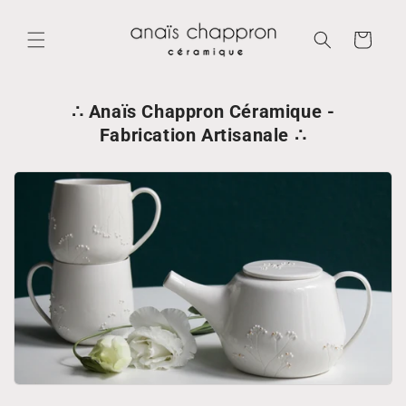
et
passer
au
Panier
contenu
∴ Anaïs Chappron Céramique -
Fabrication Artisanale ∴